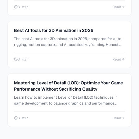
online stores.
3 min
Read
Best AI Tools for 3D Animation in 2026
The best AI tools for 3D animation in 2026, compared for auto-
rigging, motion capture, and AI-assisted keyframing. Honest
pros and cons for animators, game devs, and creators.
3 min
Read
Mastering Level of Detail (LOD): Optimize Your Game
Performance Without Sacrificing Quality
Learn how to implement Level of Detail (LOD) techniques in
game development to balance graphics and performance.
Discover tools and best practices for optimizing 3D assets.
3 min
Read