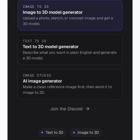
IMAGE TO 3D
Image to 3D model generator
Upload a photo, sketch, or concept image and get a
3D model.
TEXT TO 3D
Text to 3D model generator
Describe what you want in plain English and generate
a 3D model.
IMAGE STUDIO
AI image generator
Make a clean reference image first, then send it to
image to 3D.
Join the Discord
Text to 3D
Image to 3D