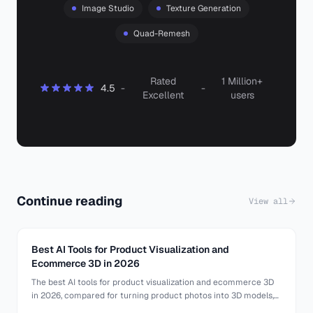
Image Studio
Texture Generation
Quad-Remesh
Rated
1 Million+
4.5
-
-
Excellent
users
Continue reading
View all
Best AI Tools for Product Visualization and
Ecommerce 3D in 2026
The best AI tools for product visualization and ecommerce 3D
in 2026, compared for turning product photos into 3D models,
360 spins, AR, and virtual try-on. Honest pros and cons for