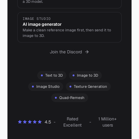
a 3D model.
IMAGE STUDIO
AI image generator
Make a clean reference image first, then send it to
image to 3D.
Join the Discord
Text to 3D
Image to 3D
Image Studio
Texture Generation
Quad-Remesh
Rated
1 Million+
4.5
-
-
Excellent
users