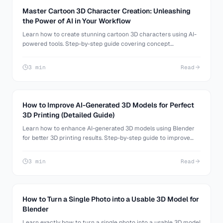
Master Cartoon 3D Character Creation: Unleashing
the Power of AI in Your Workflow
Learn how to create stunning cartoon 3D characters using AI-
powered tools. Step-by-step guide covering concept
generation, 3D modeling, and refinement techniques.
3 min
Read
How to Improve AI-Generated 3D Models for Perfect
3D Printing (Detailed Guide)
Learn how to enhance AI-generated 3D models using Blender
for better 3D printing results. Step-by-step guide to improve
model details and quality.
3 min
Read
How to Turn a Single Photo into a Usable 3D Model for
Blender
Learn exactly how to turn a single photo into a usable 3D model