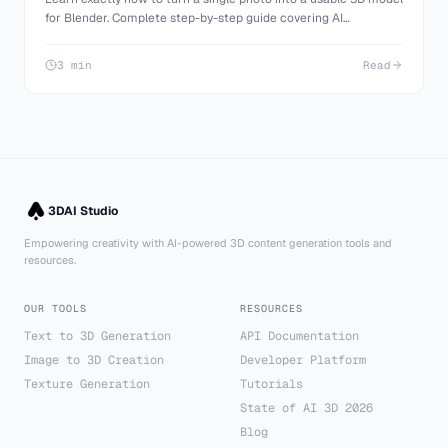
for Blender. Complete step-by-step guide covering AI
generation, Blender import, cleanup, and making your model
production-ready.
3 min
Read
3DAI Studio
Empowering creativity with AI-powered 3D content generation tools and
resources.
OUR TOOLS
RESOURCES
Text to 3D Generation
API Documentation
Image to 3D Creation
Developer Platform
Texture Generation
Tutorials
State of AI 3D 2026
Blog