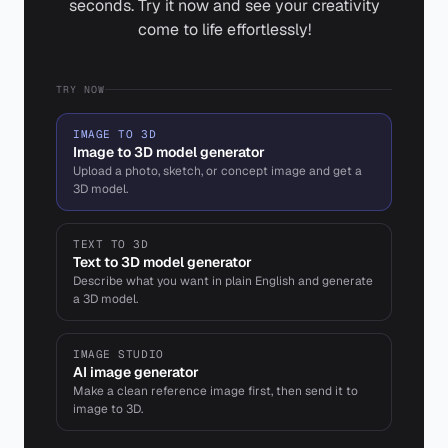
seconds. Try it now and see your creativity
come to life effortlessly!
TRY NOW
IMAGE TO 3D
Image to 3D model generator
Upload a photo, sketch, or concept image and get a
3D model.
TEXT TO 3D
Text to 3D model generator
Describe what you want in plain English and generate
a 3D model.
IMAGE STUDIO
AI image generator
Make a clean reference image first, then send it to
image to 3D.