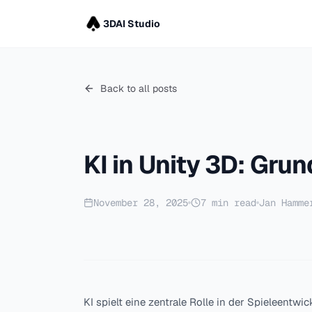
3DAI Studio
Back to all posts
KI in Unity 3D: Gr
November 28, 2025
7
min read
Jan Hamme
KI spielt eine zentrale Rolle in der Spieleentw