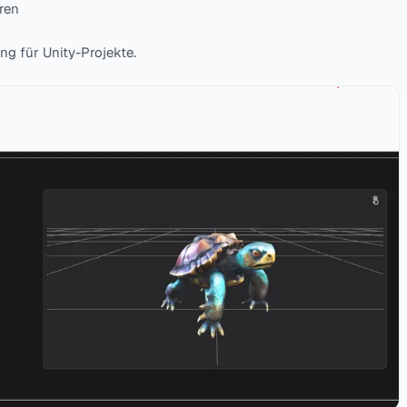
ren
ng für Unity-Projekte.